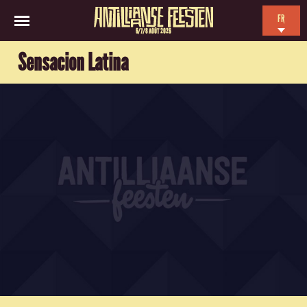
FR
6/7/8 AOÛT 2026
EN
Sensacion Latina
NL
ES