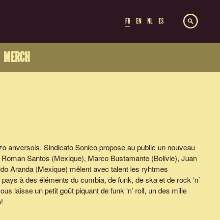
FR
EN
NL
ES
MERCH
tizo anversois. Sindicato Sonico propose au public un nouveau
ll!. Roman Santos (Mexique), Marco Bustamante (Bolivie), Juan
ldo Aranda (Mexique) mêlent avec talent les ryhtmes
ts pays à des éléments du cumbia, de funk, de ska et de rock ‘n’
 vous laisse un petit goût piquant de funk ‘n’ roll, un des mille
!