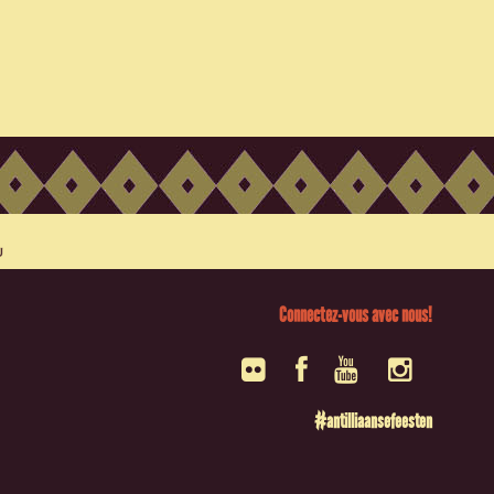
Connectez-vous avec nous!
#antilliaansefeesten