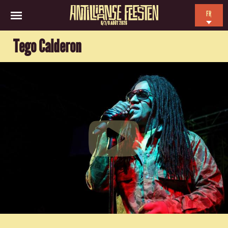
FR
6/7/8 AOÛT 2026
EN
Tego Calderon
NL
ES