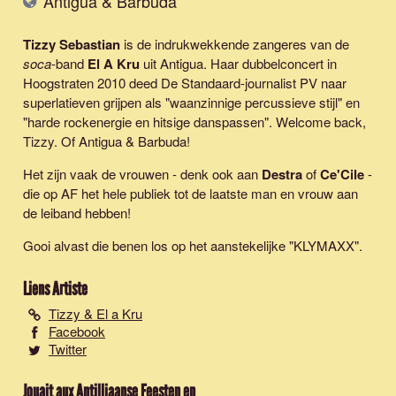
Antigua & Barbuda
Tizzy Sebastian
is de indrukwekkende zangeres van de
soca
-band
El A Kru
uit Antigua. Haar dubbelconcert in
Hoogstraten 2010 deed De Standaard-journalist PV naar
superlatieven grijpen als "waanzinnige percussieve stijl" en
"harde rockenergie en hitsige danspassen". Welcome back,
Tizzy. Of Antigua & Barbuda!
Het zijn vaak de vrouwen - denk ook aan
Destra
of
Ce'Cile
-
die op AF het hele publiek tot de laatste man en vrouw aan
de leiband hebben!
Gooi alvast die benen los op het aanstekelijke "
KLYMAXX
".
Liens Artiste
Tizzy & El a Kru
Facebook
Twitter
Jouait aux Antilliaanse Feesten en