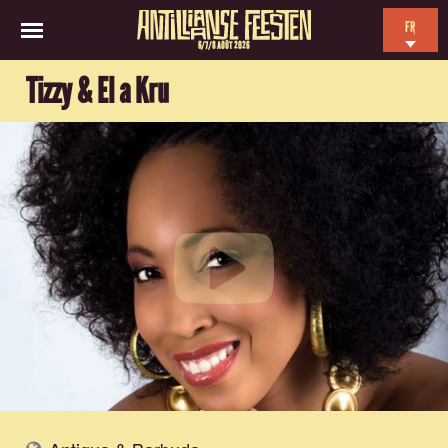
FR
6/7/8 AOÛT 2026
EN
Tizzy & El a Kru
NL
ES