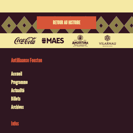
RETOUR AU HISTOIRE
Antilliaanse Feesten
Accueil
Programme
Actualité
Billets
Archives
Infos