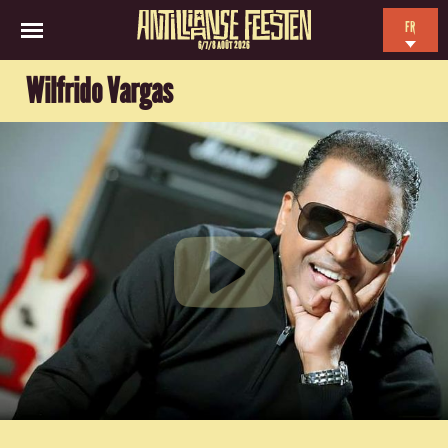
FR
6/7/8 AOÛT 2026
EN
Wilfrido Vargas
NL
ES