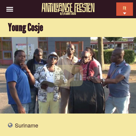
FR
6/7/8 AOÛT 2026
EN
Young Cosje
NL
ES
Suriname