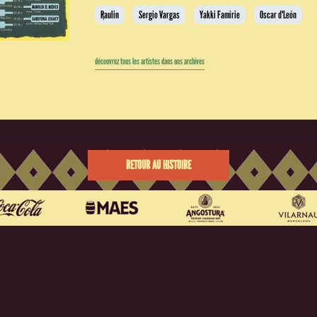
Raulin
Sergio Vargas
Yakki Famirie
Oscar d'León
découvrez tous les artistes dans nos archives
RETOUR AU HISTOIRE