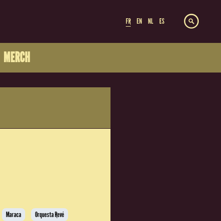
FR
EN
NL
ES
MERCH
Maraca
Orquesta Revé