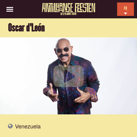
FR
6/7/8 AOÛT 2026
EN
Oscar d'León
NL
ES
Venezuela