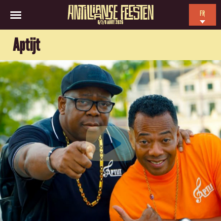
FR
6/7/8 AOÛT 2026
EN
Aptijt
NL
ES