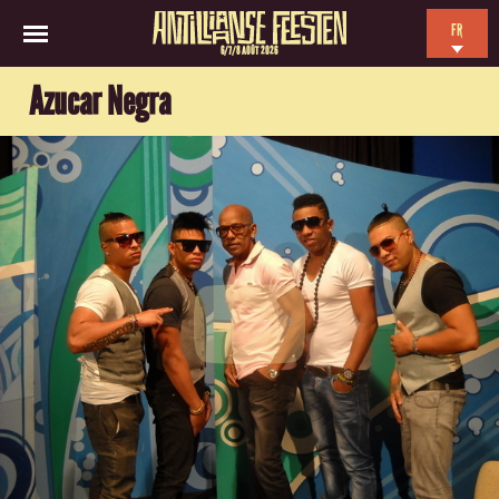
FR
6/7/8 AOÛT 2026
EN
Azucar Negra
NL
ES