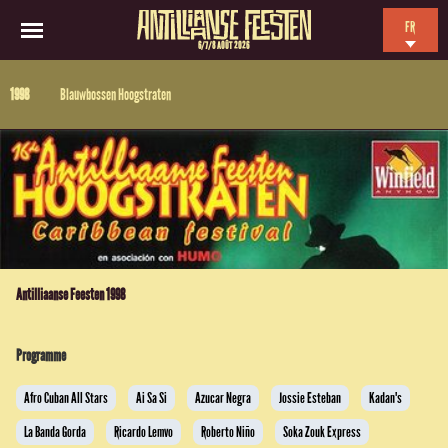
FR
6/7/8 AOÛT 2026
EN
1998
Blauwbossen Hoogstraten
NL
ES
Antilliaanse Feesten 1998
Programme
Afro Cuban All Stars
Ai Sa Si
Azucar Negra
Jossie Esteban
Kadan's
La Banda Gorda
Ricardo Lemvo
Roberto Niño
Soka Zouk Express