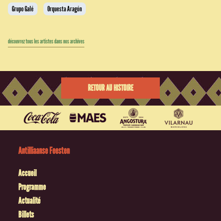
Grupo Galé
Orquesta Aragón
découvrez tous les artistes dans nos archives
RETOUR AU HISTOIRE
Antilliaanse Feesten
Accueil
Programme
Actualité
Billets