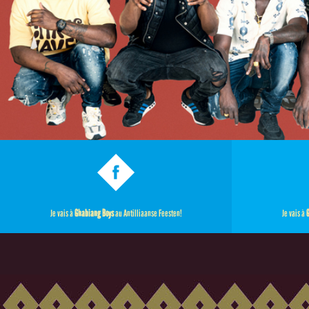
Je vais à
Ghabiang Boys
au Antilliaanse Feesten!
Je vais à
G