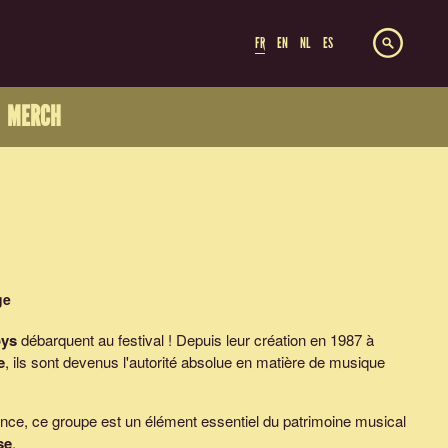
FR
EN
NL
ES
MERCH
ge
oys
débarquent au festival ! Depuis leur création en 1987 à
e
, ils sont devenus l'autorité absolue en matière de musique
nce, ce groupe est un élément essentiel du patrimoine musical
se
.