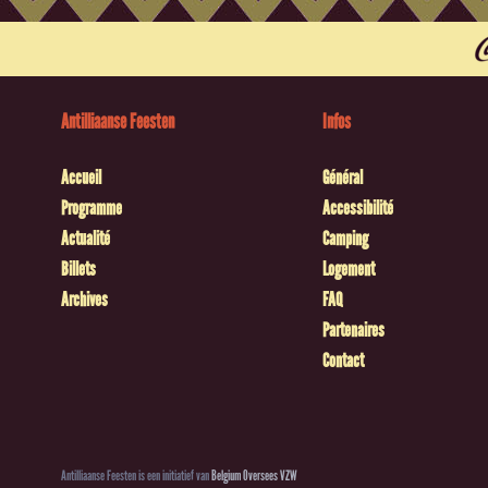
Antilliaanse Feesten
Infos
Accueil
Général
Programme
Accessibilité
Actualité
Camping
Billets
Logement
Archives
FAQ
Partenaires
Contact
Antilliaanse Feesten is een initiatief van
Belgium Oversees VZW