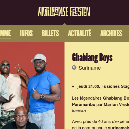
AMME
INFOS
BILLETS
ACTUALITÉ
ARCHIVES
Ghabiang Boys
Suriname
♦ jeudi 21:00, Fusiones Sta
Les légendaires
Ghabiang B
Paramaribo
par
Marlon Vred
kaseko
.
Avec près de 40 ans d'expérie
de la communauté
surinamai