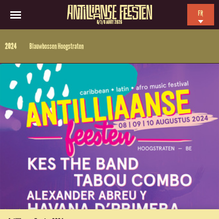
FR
6/7/8 AOÛT 2026
EN
2024
Blauwbossen Hoogstraten
NL
ES