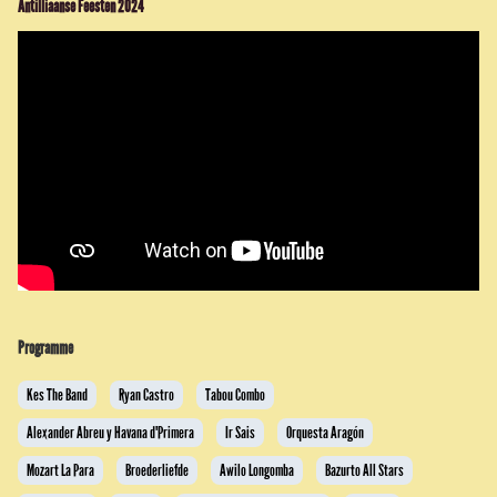
Antilliaanse Feesten 2024
Programme
Kes The Band
Ryan Castro
Tabou Combo
Alexander Abreu y Havana d'Primera
Ir Sais
Orquesta Aragón
Mozart La Para
Broederliefde
Awilo Longomba
Bazurto All Stars