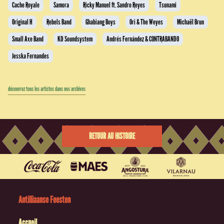
Cache Royale
Samora
Ricky Manuel ft. Sandro Reyes
Tsunami
Original H
Rebels Band
Ghabiang Boys
Ori & The Weyes
Michaël Brun
Small Axe Band
KD Soundsystem
Andrés Fernández & CONTRABANDO
Jesska Fernandes
découvrez tous les artistes dans nos archives
RETOUR AU HISTOIRE
Antilliaanse Feesten
Accueil