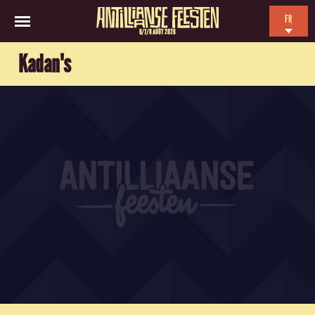
FR
6/7/8 AOÛT 2026
EN
Kadan's
NL
ES