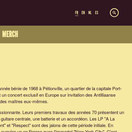
FR
EN
NL
ES
MERCH
année bénie de 1968 à Pétionville, un quartier de la capitale Port-
nt un concert exclusif en Europe sur invitation des Antilliaanse
des maîtres eux-mêmes.
essionnante. Leurs premiers travaux des années 70 présentent un
guitare centrale, une batterie et un accordéon. Les LP "A La
" et "Respect" sont des jalons de cette période initiale. En
s numéro un en France avec l'immortel "New York City". C'est