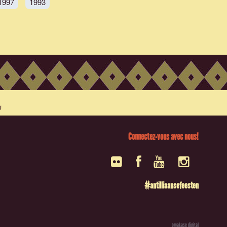
1997
1993
Connectez-vous avec nous!
#antilliaansefeesten
omakase digital