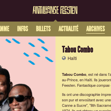
AMME
INFOS
BILLETS
ACTUALITÉ
ARCHIVES
Tabou Combo
Haïti
Tabou Combo
, est né dans l'
au-Prince, en Haïti. Ils jouero
Feesten. Fantastique
compas
Ils ont une discographie impr
son pur et envoûtant avec une 
Canne a Sucre", "8th Sacrament
1974, ils ont obtenu un succè