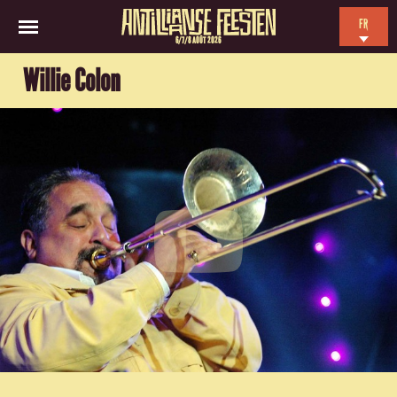
FR
6/7/8 AOÛT 2026
EN
Willie Colon
NL
ES