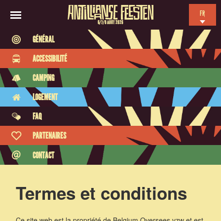
FR
6/7/8 AOÛT 2026
EN
GÉNÉRAL
NL
ACCESSIBILITÉ
ES
CAMPING
LOGEMENT
FAQ
PARTENAIRES
CONTACT
Termes et conditions
Ce site web est la propriété de Belgium Oversees vzw et est