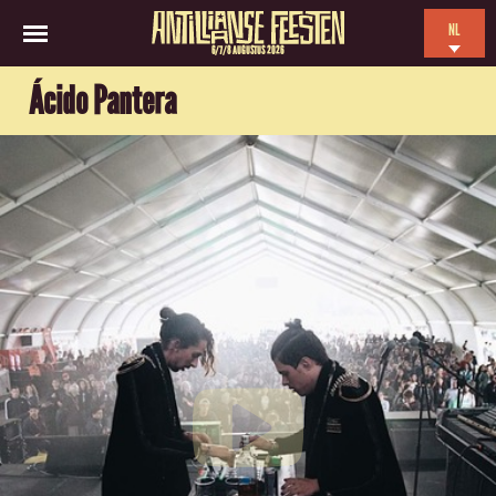
NL
6/7/8 AUGUSTUS 2026
EN
Ácido Pantera
ES
FR