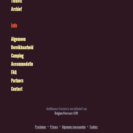
Tickets
Archief
Info
Algemeen
Bereikbaarheid
Camping
Accommodatie
FAQ
Partners
Contact
Antilliaanse Feesten is een initiatief van
Belgium Oversees VZW
Proclaimer
Privacy
Algemene voorwaarden
Cookies