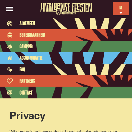
NL
6/7/8 AUGUSTUS 2026
EN
ALGEMEEN
ES
BEREIKBAARHEID
FR
CAMPING
ACCOMMODATIE
FAQ
PARTNERS
CONTACT
Privacy
Wij nemen je privacy serieus. Lees het volgende voor meer