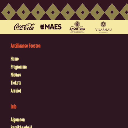
Antilliaanse Feesten
Home
Programma
Nieuws
Tickets
Archief
Info
Algemeen
Bereikbaarheid