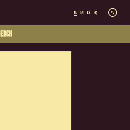
NL
EN
ES
FR
ERCH