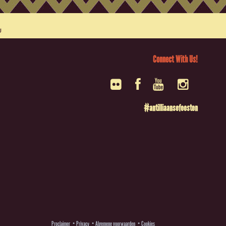
Connect With Us!
#antilliaansefeesten
Proclaimer
Privacy
Algemene voorwaarden
Cookies