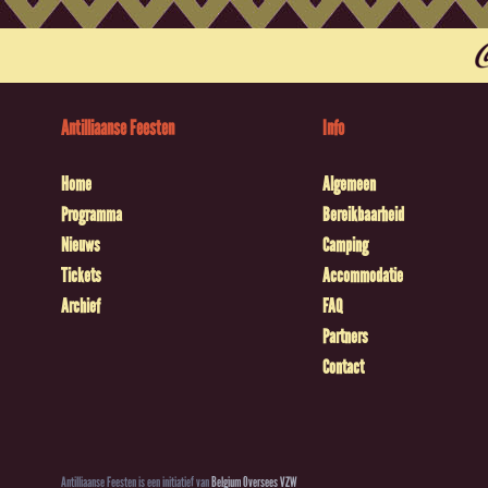
Antilliaanse Feesten
Info
Home
Algemeen
Programma
Bereikbaarheid
Nieuws
Camping
Tickets
Accommodatie
Archief
FAQ
Partners
Contact
Antilliaanse Feesten is een initiatief van
Belgium Oversees VZW