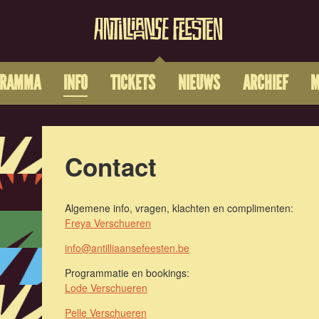
GRAMMA
INFO
TICKETS
NIEUWS
ARCHIEF
M
Contact
Algemene info, vragen, klachten en complimenten:
Freya Verschueren
info@antilliaansefeesten.be
Programmatie en bookings:
Lode Verschueren
Pelle Verschueren