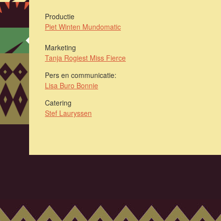
Productie
Piet Winten Mundomatic
Marketing
Tanja Rogiest Miss Fierce
Pers en communicatie:
Lisa Buro Bonnie
Catering
Stef Lauryssen