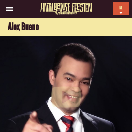
NL
12/13/14 AUGUSTUS 2027
EN
Alex Bueno
ES
FR