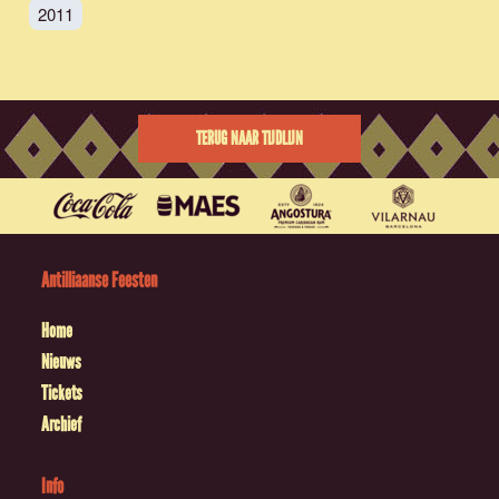
2011
TERUG NAAR TIJDLIJN
Antilliaanse Feesten
Home
Nieuws
Tickets
Archief
Info