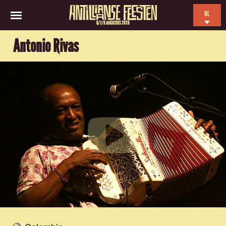
NL
6/7/8 AUGUSTUS 2026
EN
Antonio Rivas
ES
FR