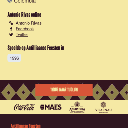
Colombia
Antonio Rivas
online
Antonio Rivas
Facebook
Twitter
Speelde op Antilliaanse Feesten in
1996
TERUG NAAR TIJDLIJN
Antilliaanse Feesten