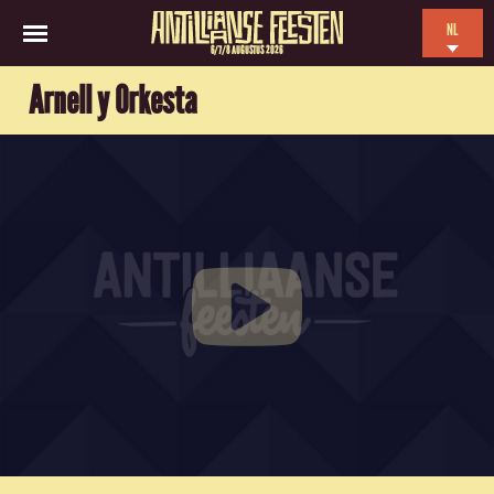
NL
6/7/8 AUGUSTUS 2026
EN
Arnell y Orkesta
ES
FR