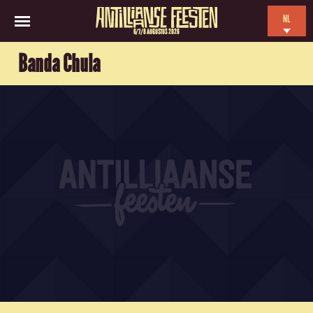
NL
6/7/8 AUGUSTUS 2026
EN
Banda Chula
ES
FR