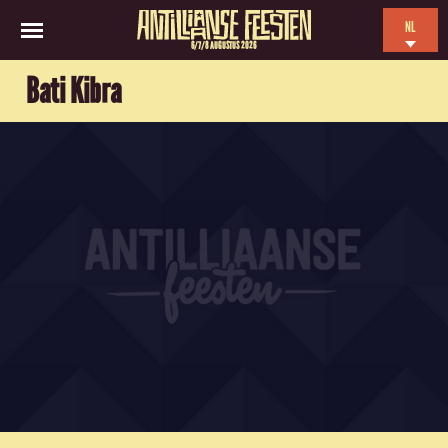
NL
6/7/8 AUGUSTUS 2026
EN
Bati Kibra
ES
FR