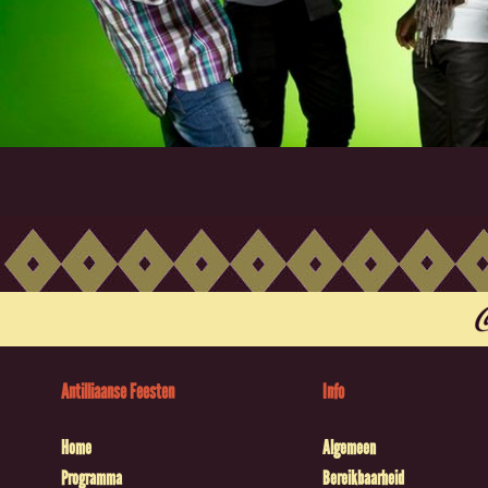
Antilliaanse Feesten
Info
Home
Algemeen
Programma
Bereikbaarheid