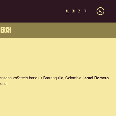
NL
EN
ES
FR
ERCH
arische
vallenato
-band uit Barranquilla, Colombia.
Israel Romero
enst.