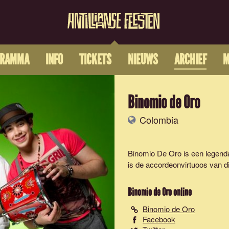
GRAMMA
INFO
TICKETS
NIEUWS
ARCHIEF
M
Binomio de Oro
Colombia
Binomio De Oro is een legend
is de accordeonvirtuoos van di
Binomio de Oro
online
Binomio de Oro
Facebook