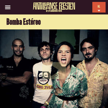
NL
6/7/8 AUGUSTUS 2026
EN
Bomba Estéreo
ES
FR