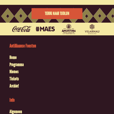
TERUG NAAR TIJDLIJN
Antilliaanse Feesten
Home
Programma
Nieuws
Tickets
Archief
Info
Algemeen