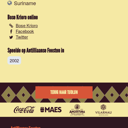
Suriname
Bose Krioro
online
Bose Krioro
Facebook
Twitter
Speelde op Antilliaanse Feesten in
2002
TERUG NAAR TIJDLIJN