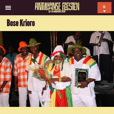
NL
6/7/8 AUGUSTUS 2026
EN
Bose Krioro
ES
FR