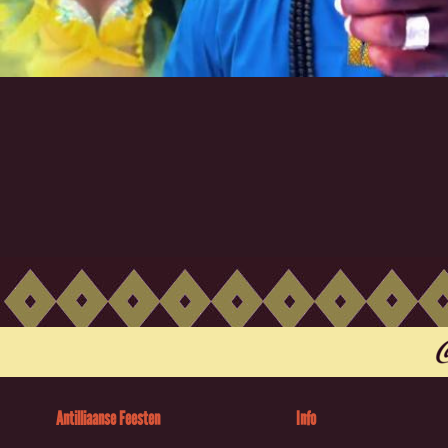
Antilliaanse Feesten
Info