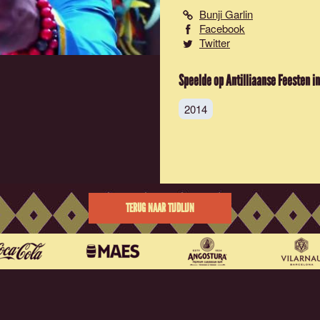
Bunji Garlin
Facebook
Twitter
Speelde op Antilliaanse Feesten in
2014
TERUG NAAR TIJDLIJN