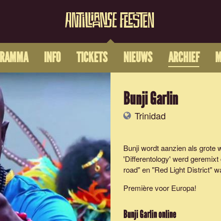
GRAMMA
INFO
TICKETS
NIEUWS
ARCHIEF
M
Bunji Garlin
Trinidad
Bunji wordt aanzien als grote
'Differentology' werd geremixt
road" en "Red Light District" 
Première voor Europa!
Bunji Garlin
online