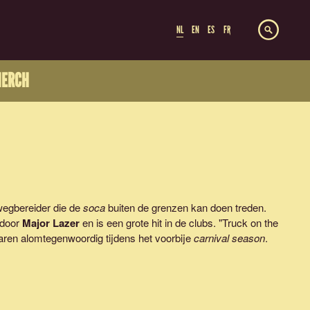
NL
EN
ES
FR
ERCH
 wegbereider die de
soca
buiten de grenzen kan doen treden.
 door
Major Lazer
en is een grote hit in de clubs. "Truck on the
waren alomtegenwoordig tijdens het voorbije
carnival season
.