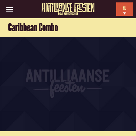
NL
6/7/8 AUGUSTUS 2026
EN
Caribbean Combo
ES
FR