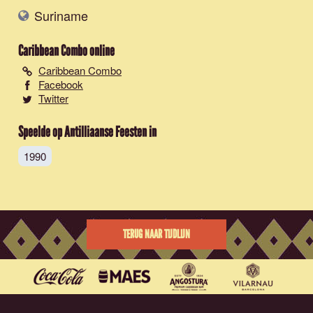
Suriname
Caribbean Combo
online
Caribbean Combo
Facebook
Twitter
Speelde op Antilliaanse Feesten in
1990
TERUG NAAR TIJDLIJN