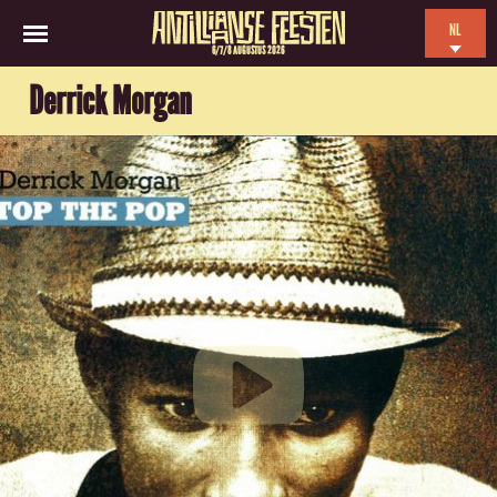
NL
6/7/8 AUGUSTUS 2026
EN
Derrick Morgan
ES
FR