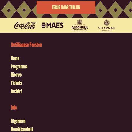
TERUG NAAR TIJDLIJN
Antilliaanse Feesten
Home
Programma
Nieuws
Tickets
Archief
Info
Algemeen
Bereikbaarheid