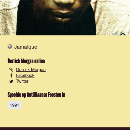
Jamaïque
Derrick Morgan
online
Derrick Morgan
Facebook
Twitter
Speelde op Antilliaanse Feesten in
1991