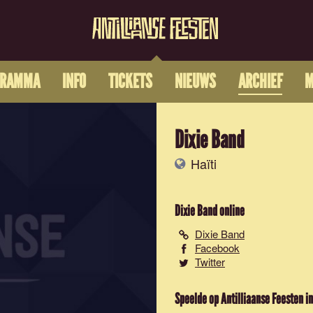
GRAMMA
INFO
TICKETS
NIEUWS
ARCHIEF
M
Dixie Band
Haïti
Dixie Band
online
Dixie Band
Facebook
Twitter
Speelde op Antilliaanse Feesten in