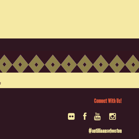
Connect With Us!
#antilliaansefeesten