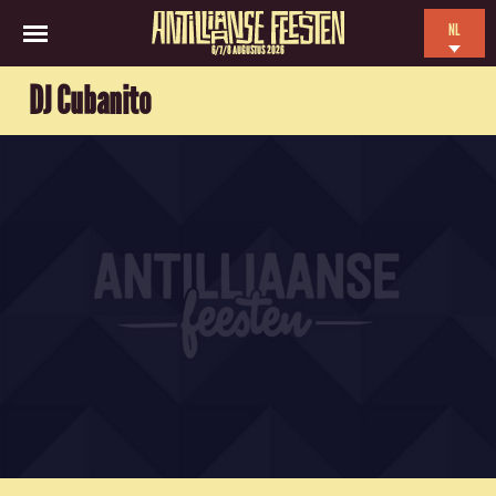
NL
6/7/8 AUGUSTUS 2026
EN
DJ Cubanito
ES
FR