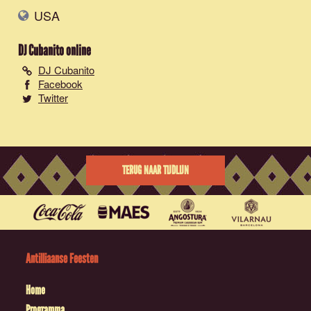
USA
DJ Cubanito
online
DJ Cubanito
Facebook
Twitter
TERUG NAAR TIJDLIJN
Antilliaanse Feesten
Home
Programma