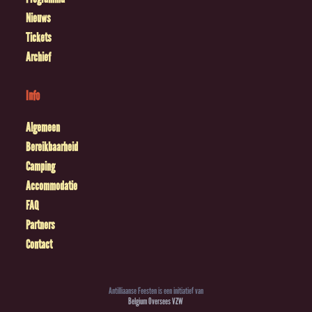
Nieuws
Tickets
Archief
Info
Algemeen
Bereikbaarheid
Camping
Accommodatie
FAQ
Partners
Contact
Antilliaanse Feesten is een initiatief van
Belgium Oversees VZW