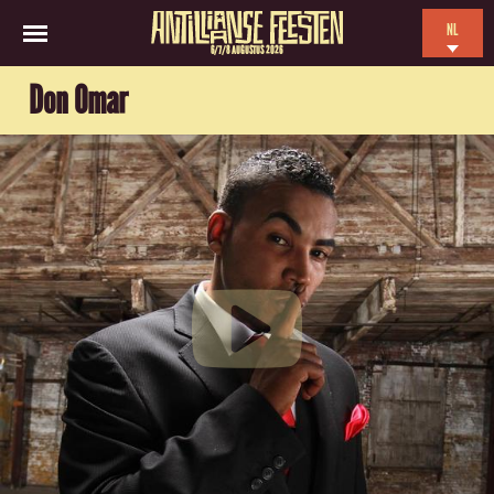
NL
6/7/8 AUGUSTUS 2026
EN
Don Omar
ES
FR