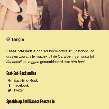
België
East-End-Rock
is een soundcollectief uit Oostende. Ze
draaien zowat alle muziek uit de Caraïben: van
soca
tot
dancehall
, en
reggae
gecombineerd met
afro beat
.
East-End-Rock
online
East-End-Rock
Facebook
Twitter
Speelde op Antilliaanse Feesten in