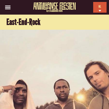
NL
6/7/8 AUGUSTUS 2026
EN
East-End-Rock
ES
FR