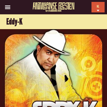
NL
6/7/8 AUGUSTUS 2026
EN
Eddy-K
ES
FR