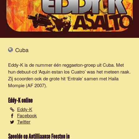
Cuba
Eddy-K is de nummer één reggaeton-groep uit Cuba. Met
hun debuut-cd ‘Aquin estan los Cuatro’ was het meteen raak.
Zij scoorden ook de grote hit ‘Entrale’ samen met Haila
Mompie (AF 2007).
Eddy-K
online
Eddy-K
Facebook
Twitter
Speelde op Antilliaanse Feesten in