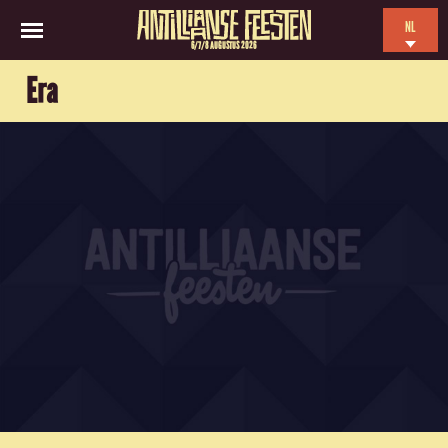
NL
6/7/8 AUGUSTUS 2026
EN
Era
ES
FR