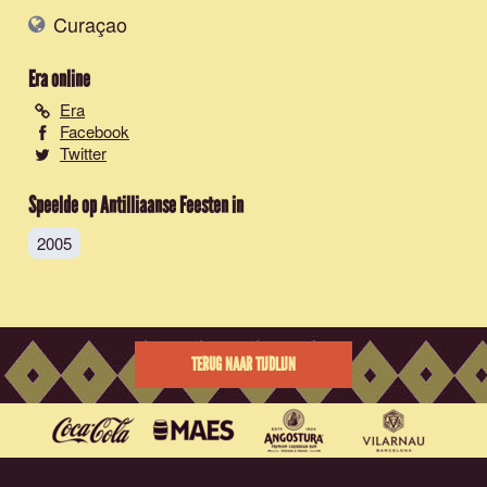
Curaçao
Era
online
Era
Facebook
Twitter
Speelde op Antilliaanse Feesten in
2005
TERUG NAAR TIJDLIJN