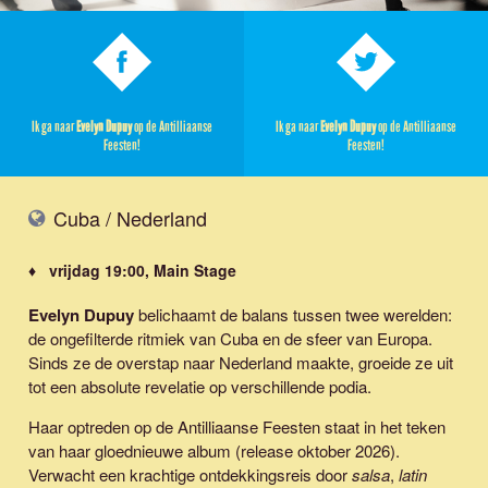
Ik ga naar
Evelyn Dupuy
op de Antilliaanse
Ik ga naar
Evelyn Dupuy
op de Antilliaanse
Feesten!
Feesten!
Cuba / Nederland
♦ vrijdag 19:00, Main Stage
Evelyn Dupuy
belichaamt de balans tussen twee werelden:
de ongefilterde ritmiek van Cuba en de sfeer van Europa.
Sinds ze de overstap naar Nederland maakte, groeide ze uit
tot een absolute revelatie op verschillende podia.
Haar optreden op de Antilliaanse Feesten staat in het teken
van haar gloednieuwe album (release oktober 2026).
Verwacht een krachtige ontdekkingsreis door
salsa
,
latin