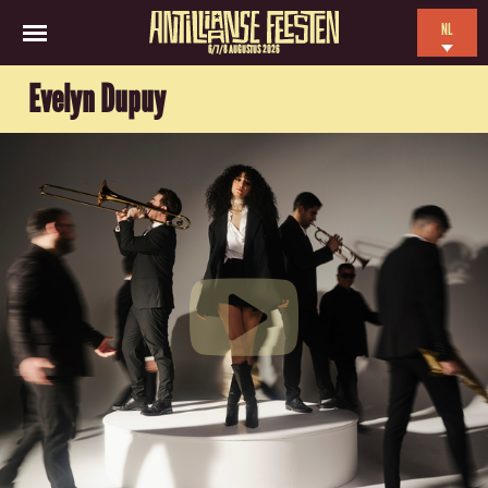
NL
6/7/8 AUGUSTUS 2026
EN
Evelyn Dupuy
ES
FR