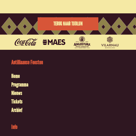
TERUG NAAR TIJDLIJN
Antilliaanse Feesten
Home
Programma
Nieuws
Tickets
Archief
Info