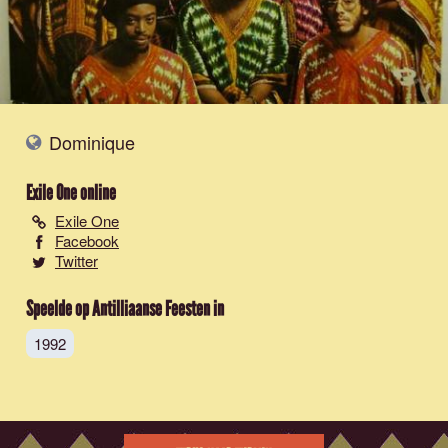
Dominique
Exile One
online
Exile One
Facebook
Twitter
Speelde op Antilliaanse Feesten in
1992