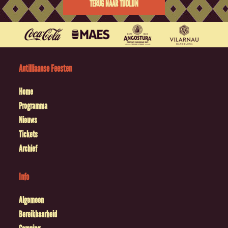
TERUG NAAR TIJDLIJN
Antilliaanse Feesten
Home
Programma
Nieuws
Tickets
Archief
Info
Algemeen
Bereikbaarheid