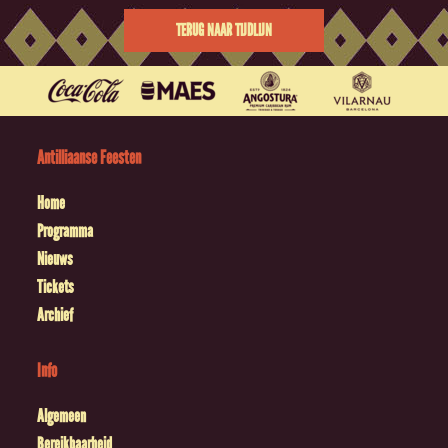
TERUG NAAR TIJDLIJN
Antilliaanse Feesten
Home
Programma
Nieuws
Tickets
Archief
Info
Algemeen
Bereikbaarheid