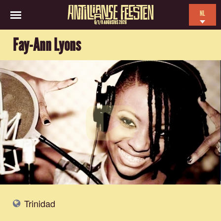
NL
6/7/8 AUGUSTUS 2026
EN
Fay-Ann Lyons
ES
FR
Trinidad