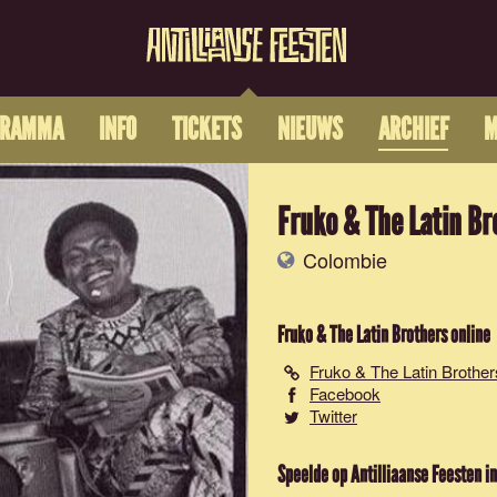
GRAMMA
INFO
TICKETS
NIEUWS
ARCHIEF
M
Fruko & The Latin Br
Colombie
Fruko & The Latin Brothers
online
Fruko & The Latin Brother
Facebook
Twitter
Speelde op Antilliaanse Feesten in