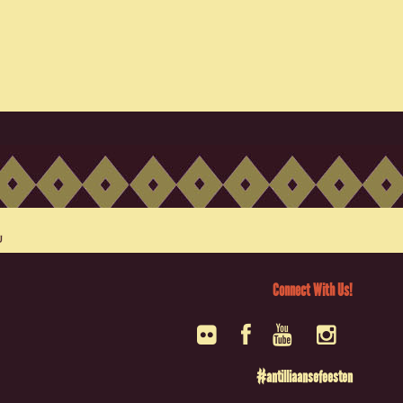
Connect With Us!
#antilliaansefeesten