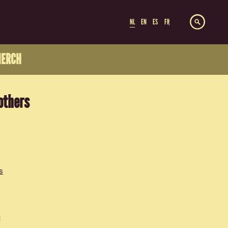
NL
EN
ES
FR
ERCH
others
s