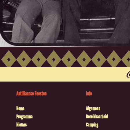
Antilliaanse Feesten
Info
Home
Algemeen
Programma
Bereikbaarheid
Nieuws
Camping