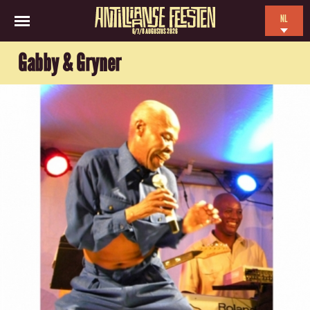
NL
6/7/8 AUGUSTUS 2026
EN
Gabby & Gryner
ES
FR