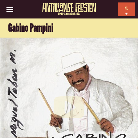
NL
12/13/14 AUGUSTUS 2027
EN
Gabino Pampini
ES
FR