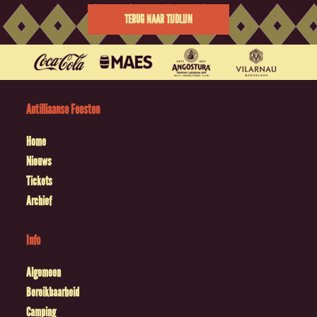
TERUG NAAR TIJDLIJN
Antilliaanse Feesten
Home
Nieuws
Tickets
Archief
Info
Algemeen
Bereikbaarheid
Camping