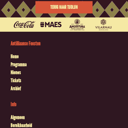
TERUG NAAR TIJDLIJN
Antilliaanse Feesten
Home
Programma
Nieuws
Tickets
Archief
Info
Algemeen
Bereikbaarheid