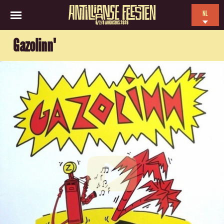
NL
6/7/8 AUGUSTUS 2026
EN
Gazolinn'
ES
FR