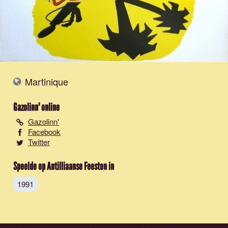
Martinique
Gazolinn'
online
Gazolinn'
Facebook
Twitter
Speelde op Antilliaanse Feesten in
1991