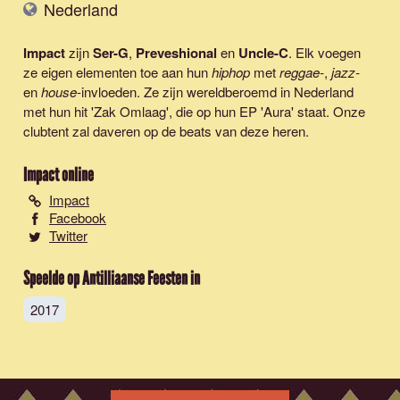
Nederland
Impact
zijn
Ser-G
,
Preveshional
en
Uncle-C
. Elk voegen
ze eigen elementen toe aan hun
hiphop
met
reggae-
,
jazz-
en
house
-invloeden. Ze zijn wereldberoemd in Nederland
met hun hit '
Zak Omlaag
', die op hun EP 'Aura' staat. Onze
clubtent zal daveren op de beats van deze heren.
Impact
online
Impact
Facebook
Twitter
Speelde op Antilliaanse Feesten in
2017