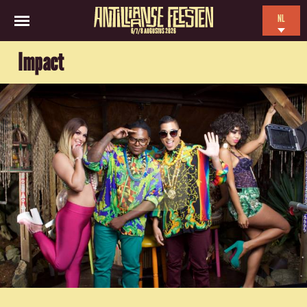
NL
6/7/8 AUGUSTUS 2026
EN
Impact
ES
FR