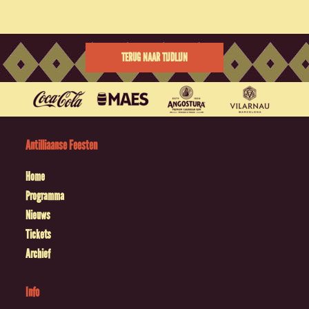
TERUG NAAR TIJDLIJN
Antilliaanse Feesten
Home
Programma
Nieuws
Tickets
Archief
Info