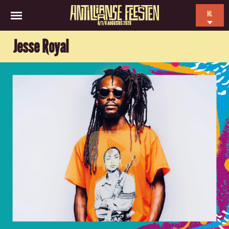
NL
6/7/8 AUGUSTUS 2026
EN
Jesse Royal
ES
FR