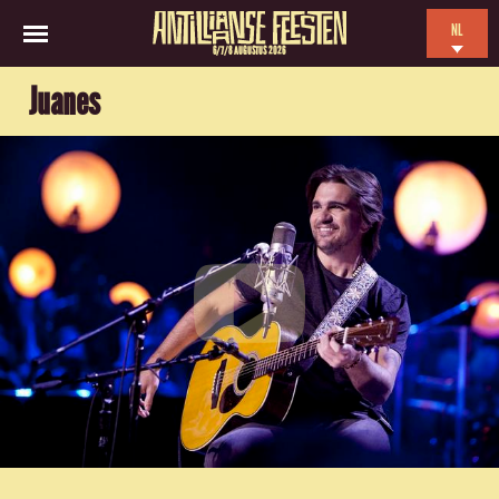
NL
6/7/8 AUGUSTUS 2026
EN
Juanes
ES
FR