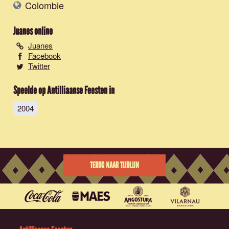
Colombie
Juanes
online
Juanes
Facebook
Twitter
Speelde op Antilliaanse Feesten in
2004
TERUG NAAR TIJDLIJN