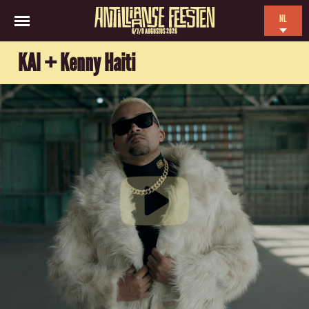
NL
6/7/8 AUGUSTUS 2026
EN
KAI + Kenny Haiti
ES
FR