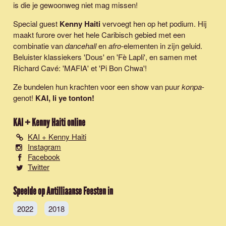
is die je gewoonweg niet mag missen!
Special guest
Kenny Haiti
vervoegt hen op het podium. Hij
maakt furore over het hele Caribisch gebied met een
combinatie van
dancehall
en
afro
-elementen in zijn geluid.
Beluister klassiekers '
Dous
' en '
Fè Lapli
', en samen met
Richard Cavé: '
MAFIA
' et '
Pi Bon Chwa
'!
Ze bundelen hun krachten voor een show van puur
konpa
-
genot!
KAI, li ye tonton!
KAI + Kenny Haiti
online
KAI + Kenny Haiti
Instagram
Facebook
Twitter
Speelde op Antilliaanse Feesten in
2022
2018