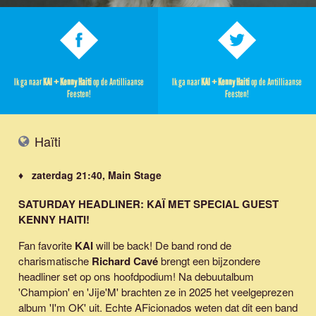
Ik ga naar
KAI + Kenny Haiti
op de Antilliaanse
Ik ga naar
KAI + Kenny Haiti
op de Antilliaanse
Feesten!
Feesten!
Haïti
♦ zaterdag 21:40, Main Stage
SATURDAY HEADLINER: KAÏ MET SPECIAL GUEST
KENNY HAITI!
Fan favorite
KAI
will be back! De band rond de
charismatische
Richard Cavé
brengt een bijzondere
headliner set op ons hoofdpodium! Na debuutalbum
'Champion' en 'Jije'M' brachten ze in 2025 het veelgeprezen
album 'I'm OK' uit. Echte AFicionados weten dat dit een band